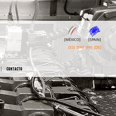
[MÉXICO]
[SPAIN]
[ES]
[EN]
[FR]
[DE]
CONTACTO